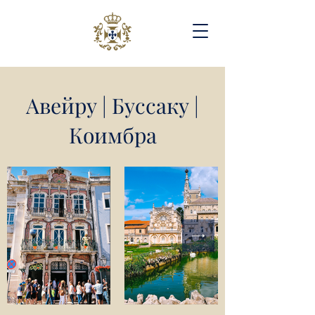
Авейру | Буссаку |
Коимбра