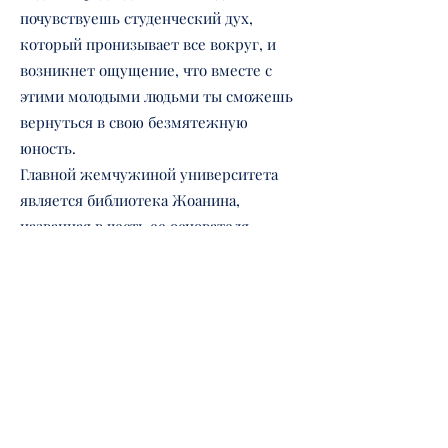
почувствуешь студенческий дух,
который пронизывает все вокруг, и
возникнет ощущение, что вместе с
этими молодыми людьми ты сможешь
вернуться в свою безмятежную
юность.
Главной жемчужиной университета
является библиотека Жоанина,
названная в честь ее основателя,
короля Жуана V. Интерьер книжного
дома украшен золотом и лепниной,
выполненной в стиле барокко, которая
дополнена резьбой из редких пород
дерева. В библиотеке и ее запасниках
хранится более 200 000 экземпляров
редких книг, собранных со всего мира.
Здесь, в подземелье, можно посетить